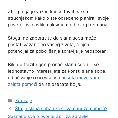
Zbog toga je važno konsultovati se sa
stručnjakom kako biste određeno planirali svoje
posete i iskoristili maksimum od ovog tretmana.
Stoga, ne zaboravite da slana soba može
postati važan deo vašeg života, a njen
potencijal za poboljšanje zdravlja je neosporan.
Bilo da tražite gde pronaći slanu sobu ili se
jednostavno interesujete za koristi slane sobe,
odlučivanje o učestalosti
poseta može vam
zaista pomoći
da se osećate bolje.
Categories
Zdravlje
Šta je slana soba i kako vam može pomoći?
Saznajte sve o ovoj terapiji za zdravlje