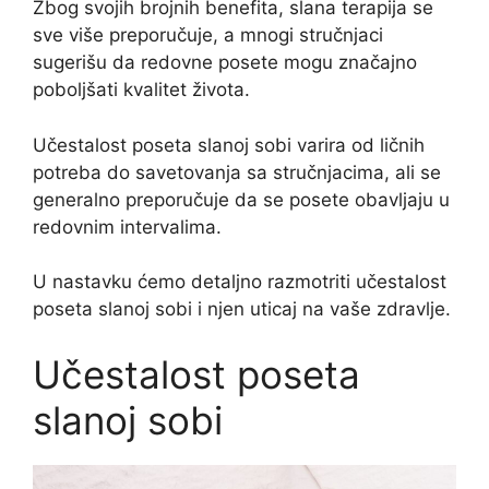
Zbog svojih brojnih benefita, slana terapija se
sve više preporučuje, a mnogi stručnjaci
sugerišu da redovne posete mogu značajno
poboljšati kvalitet života.
Učestalost poseta slanoj sobi varira od ličnih
potreba do savetovanja sa stručnjacima, ali se
generalno preporučuje da se posete obavljaju u
redovnim intervalima.
U nastavku ćemo detaljno razmotriti učestalost
poseta slanoj sobi i njen uticaj na vaše zdravlje.
Učestalost poseta
slanoj sobi