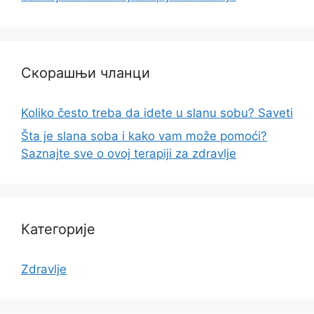
Скорашњи чланци
Koliko često treba da idete u slanu sobu? Saveti
Šta je slana soba i kako vam može pomoći?
Saznajte sve o ovoj terapiji za zdravlje
Категорије
Zdravlje