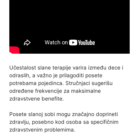
Učestalost slane terapije varira između dece i
odraslih, a važno je prilagoditi posete
potrebama pojedinca. Stručnjaci sugerišu
određene frekvencije za maksimalne
zdravstvene benefite.
Posete slanoj sobi mogu značajno doprineti
zdravlju, posebno kod osoba sa specifičnim
zdravstvenim problemima.