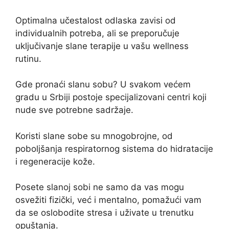
Optimalna učestalost odlaska zavisi od
individualnih potreba, ali se preporučuje
uključivanje slane terapije u vašu wellness
rutinu.
Gde pronaći slanu sobu? U svakom većem
gradu u Srbiji postoje specijalizovani centri koji
nude sve potrebne sadržaje.
Koristi slane sobe su mnogobrojne, od
poboljšanja respiratornog sistema do hidratacije
i regeneracije kože.
Posete slanoj sobi ne samo da vas mogu
osvežiti fizički, već i mentalno, pomažući vam
da se oslobodite stresa i uživate u trenutku
opuštanja.