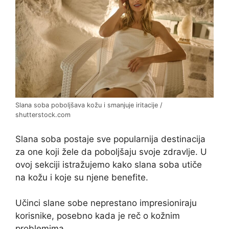
Slana soba poboljšava kožu i smanjuje iritacije /
shutterstock.com
Slana soba postaje sve popularnija destinacija
za one koji žele da poboljšaju svoje zdravlje. U
ovoj sekciji istražujemo kako slana soba utiče
na kožu i koje su njene benefite.
Učinci slane sobe neprestano impresioniraju
korisnike, posebno kada je reč o kožnim
problemima.