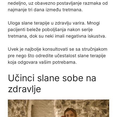
nedeljno, uz obavezno postavljanje razmaka od
najmanje tri dana između tretmana.
Uloga slane terapije u zdravlju varira. Mnogi
pacijenti beleže poboljšanja nakon serije
tretmana, dok su neki imali negativna iskustva.
Uvek je najbolje konsultovati se sa stručnjakom
pre nego što odredite učestalost slane terapije
koja odgovara vašim potrebama.
Učinci slane sobe na
zdravlje